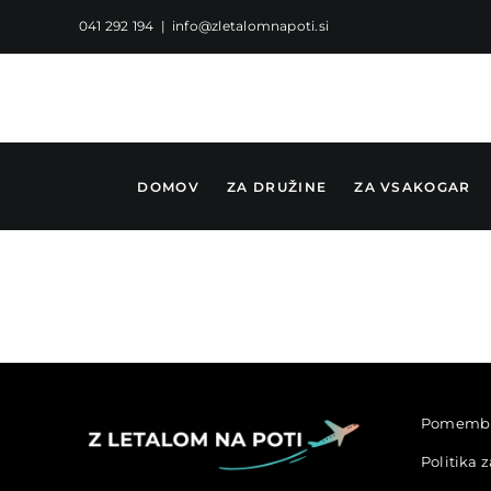
Skip
041 292 194
|
info@zletalomnapoti.si
to
content
DOMOV
ZA DRUŽINE
ZA VSAKOGAR
Pomembn
Politika 