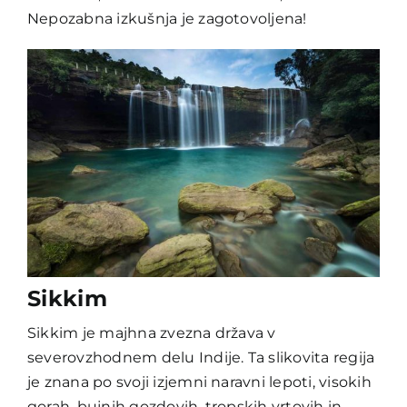
Nepozabna izkušnja je zagotovoljena!
Sikkim
Sikkim je majhna zvezna država v
severovzhodnem delu Indije. Ta slikovita regija
je znana po svoji izjemni naravni lepoti, visokih
gorah, bujnih gozdovih, tropskih vrtovih in