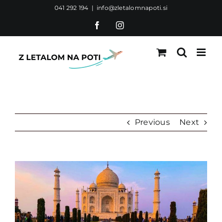
Skip
041 292 194
|
info@zletalomnapoti.si
to
Facebook
Instagram
content
Previous
Next
View
Larger
Image