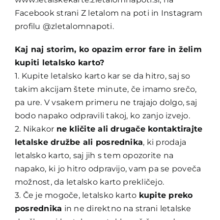
Facebook strani
Z letalom na poti
in Instagram
profilu
@zletalomnapoti
.
Kaj naj storim, ko opazim error fare in želim
kupiti letalsko karto?
1. Kupite letalsko karto kar se da hitro, saj so
takim akcijam štete minute, če imamo srečo,
pa ure. V vsakem primeru ne trajajo dolgo, saj
bodo napako odpravili takoj, ko zanjo izvejo.
2. Nikakor
ne kličite ali drugače kontaktirajte
letalske družbe ali posrednika
, ki prodaja
letalsko karto, saj jih s tem opozorite na
napako, ki jo hitro odpravijo, vam pa se poveča
možnost, da letalsko karto prekličejo.
3. Če je mogoče, letalsko karto
kupite preko
posrednika
in ne direktno na strani letalske