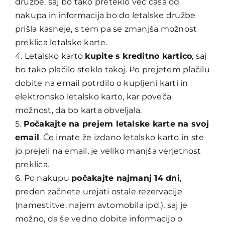
družbe, saj bo tako preteklo več časa od
nakupa in informacija bo do letalske družbe
prišla kasneje, s tem pa se zmanjša možnost
preklica letalske karte.
4. Letalsko karto
kupite s kreditno kartico
, saj
bo tako plačilo steklo takoj. Po prejetem plačilu
dobite na email potrdilo o kupljeni karti in
elektronsko letalsko karto, kar poveča
možnost, da bo karta obveljala.
5.
Počakajte na prejem letalske karte na svoj
email
. Če imate že izdano letalsko karto in ste
jo prejeli na email, je veliko manjša verjetnost
preklica.
6. Po nakupu
počakajte najmanj 14 dni
,
preden začnete urejati ostale rezervacije
(namestitve, najem avtomobila ipd.), saj je
možno, da še vedno dobite informacijo o