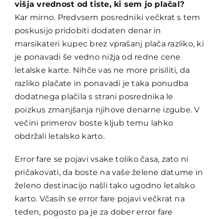
višja vrednost od tiste, ki sem jo plačal?
Kar mirno. Predvsem posredniki večkrat s tem
poskusijo pridobiti dodaten denar in
marsikateri kupec brez vprašanj plača razliko, ki
je ponavadi še vedno nižja od redne cene
letalske karte. Nihče vas ne more prisiliti, da
razliko plačate in ponavadi je taka ponudba
dodatnega plačila s strani posrednika le
poizkus zmanjšanja njihove denarne izgube. V
večini primerov boste kljub temu lahko
obdržali letalsko karto.
Error fare se pojavi vsake toliko časa, zato ni
pričakovati, da boste na vaše želene datume in
želeno destinacijo našli tako ugodno letalsko
karto. Včasih se error fare pojavi večkrat na
teden, pogosto pa je za dober error fare