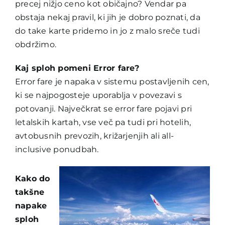
precej nižjo ceno kot običajno? Vendar pa
obstaja nekaj pravil, ki jih je dobro poznati, da
do take karte pridemo in jo z malo sreče tudi
obdržimo.
Kaj sploh pomeni Error fare?
Error fare je napaka v sistemu postavljenih cen,
ki se najpogosteje uporablja v povezavi s
potovanji. Največkrat se error fare pojavi pri
letalskih kartah, vse več pa tudi pri hotelih,
avtobusnih prevozih, križarjenjih ali all-
inclusive ponudbah.
Kako do
takšne
napake
sploh