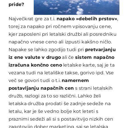
pride?
Največkrat gre za t.i.
napako »debelih prstov«
,
torej za napako pri ročnem vpisovanju cene,
kjer zaposleni pri letalski družbi ali posredniku
napačno vnese ceno ali izpusti kakšno ničlo.
Napake se lahko zgodijo tudi pri
pretvarjanju
iz ene valute v drugo
ali če
sistem napačno
izračuna končno ceno
letalske karte, saj je ta
vezana tudi na letališke takse, gorivo ipd. Vse
več se govori tudi o t.i.
namernem
postavljanju napačnih cen
s strani letalskih
družb, razlogi za to so različni. Lahko želi
letalska družba prodati še zadnje sedeže na
letalu, kar je še vedno bolje kot leteti s
praznimi sedeži ali si s postavitvijo nizkih cen
zagotovijo dober marketing, saj se letalska