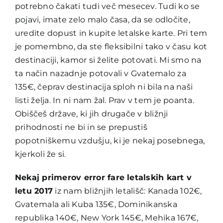
potrebno čakati tudi več mesecev. Tudi ko se
pojavi, imate zelo malo časa, da se odločite,
uredite dopust in kupite letalske karte. Pri tem
je pomembno, da ste fleksibilni tako v času kot
destinaciji, kamor si želite potovati. Mi smo na
ta način nazadnje potovali v Gvatemalo za
135€, čeprav destinacija sploh ni bila na naši
listi želja. In ni nam žal. Prav v tem je poanta.
Obiščeš države, ki jih drugače v bližnji
prihodnosti ne bi in se prepustiš
popotniškemu vzdušju, ki je nekaj posebnega,
kjerkoli že si.
Nekaj primerov error fare letalskih kart v
letu 2017
iz nam bližnjih letališč: Kanada 102€,
Gvatemala ali Kuba 135€, Dominikanska
republika 140€, New York 145€, Mehika 167€,