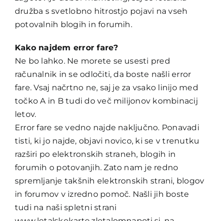
družba s svetlobno hitrostjo pojavi na vseh
potovalnih blogih in forumih.
Kako najdem error fare?
Ne bo lahko. Ne morete se usesti pred
računalnik in se odločiti, da boste našli error
fare. Vsaj načrtno ne, saj je za vsako linijo med
točko A in B tudi do več milijonov kombinacij
letov.
Error fare se vedno najde naključno. Ponavadi
tisti, ki jo najde, objavi novico, ki se v trenutku
razširi po elektronskih straneh, blogih in
forumih o potovanjih. Zato nam je redno
spremljanje takšnih elektronskih strani, blogov
in forumov v izredno pomoč. Našli jih boste
tudi na naši spletni strani
www.letalskekarte.zletalomnapoti.si
, na