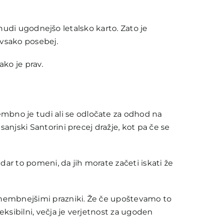
m nudi ugodnejšo letalsko karto. Zato je
a vsako posebej.
ko je prav.
mbno je tudi ali se odločate za odhod na
sanjski Santorini precej dražje, kot pa če se
dar to pomeni, da jih morate začeti iskati že
omembnejšimi prazniki. Že če upoštevamo to
eksibilni, večja je verjetnost za ugoden