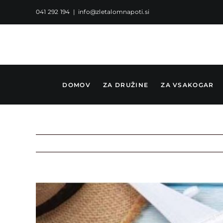
Skip
041 292 194
|
info@zletalomnapoti.si
to
content
DOMOV
ZA DRUŽINE
ZA VSAKOGAR
View
Larger
Image