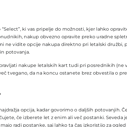
b “Select”, ki vas pripelje do možnosti, kjer lahko opravi
onudnikih, nakup obvezno opravite preko uradne spletne
ne vidite opcije nakupa direktno pri letalski družbi, p
in potovanja.
vljati nakupe letalskih kart tudi pri posrednikih (ne vs
č tvegano, da na koncu ostanete brez obvestila o prestav
?
najdražja opcija, kadar govorimo o daljših potovanjih. Če
ujete, če izberete let z enim ali več postanki. Seveda j
imajo radi postanke, saj lahko ta čas izkoristijo za ogled