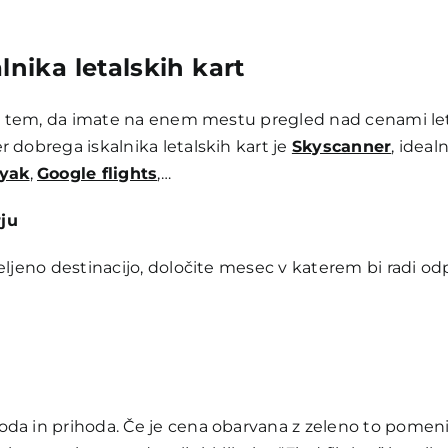
lnika letalskih kart
e v tem, da imate na enem mestu pregled nad cenami let
 dobrega iskalnika letalskih kart je
Skyscanner
, ideal
yak
,
Google flights
,…
rju
ljeno destinacijo, določite mesec v katerem bi radi odpo
oda in prihoda. Če je cena obarvana z zeleno to pomeni