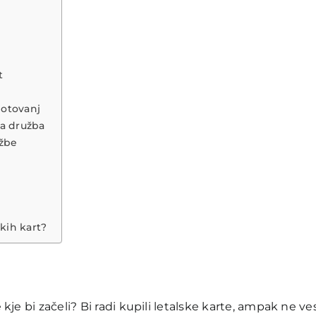
t
potovanj
ska družba
užbe
skih kart?
je bi začeli? Bi radi kupili letalske karte, ampak ne ve