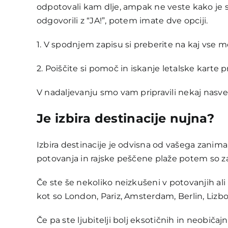
odpotovali kam dlje, ampak ne veste kako je s 
odgovorili z “JA!”, potem imate dve opciji.
1. V spodnjem zapisu si preberite na kaj vse mo
2. Poiščite si pomoč in iskanje letalske karte 
V nadaljevanju smo vam pripravili nekaj nasve
Je izbira destinacije nujna?
Izbira destinacije je odvisna od vašega zanima
potovanja in rajske peščene plaže potem so za v
Če ste še nekoliko neizkušeni v potovanjih ali
kot so London, Pariz, Amsterdam, Berlin, Lizb
Če pa ste ljubitelji bolj eksotičnih in neobiča