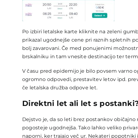
Po izbiri letalske karte kliknite na zeleni gum
prikazal ugodnejše cene pri raznih spletnih p
bolj zavarovani. Če med ponujenimi možnostmi 
brskalniku in tam vnesite destinacijo ter term
V času pred epidemijo je bilo povsem varno opra
ogromno odpovedi, prestavitev letov ipd. preve
če letalska družba odpove let.
Direktni let ali let s postanki
Dejstvo je, da so leti brez postankov običajno 
pogosteje ugodnejša. Tako lahko veliko privarč
naporni, ker trajajo več ur. Nekateri popotniki 