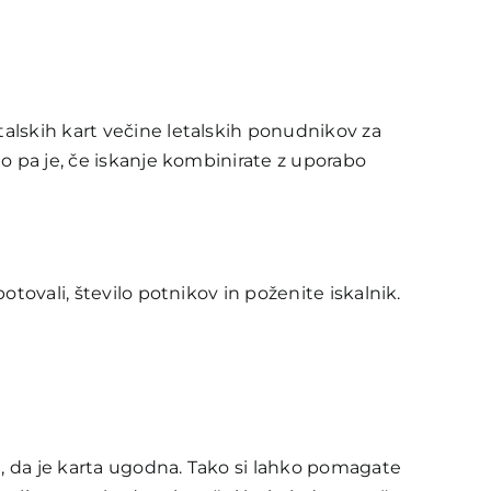
alskih kart večine letalskih ponudnikov za
no pa je, če iskanje kombinirate z uporabo
tovali, število potnikov in poženite iskalnik.
, da je karta ugodna. Tako si lahko pomagate