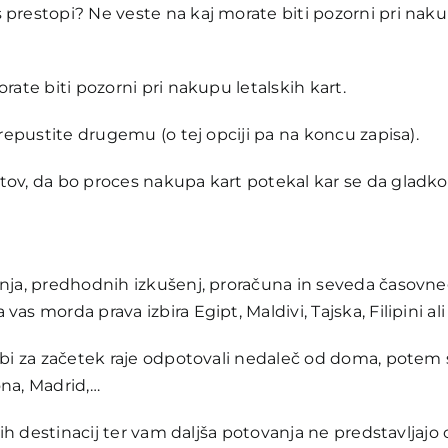
prestopi? Ne veste na kaj morate biti pozorni pri naku
rate biti pozorni pri nakupu letalskih kart.
prepustite drugemu (o tej opciji pa na koncu zapisa).
tov, da bo proces nakupa kart potekal kar se da gladko
nja, predhodnih izkušenj, proračuna in seveda časovnega
as morda prava izbira Egipt, Maldivi, Tajska, Filipini a
 bi za začetek raje odpotovali nedaleč od doma, potem 
ona, Madrid,…
jnih destinacij ter vam daljša potovanja ne predstavljaj