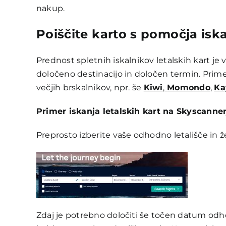
nakup.
Poiščite karto s pomočja iska
Prednost spletnih iskalnikov letalskih kart j
določeno destinacijo in določen termin. Primer
večjih brskalnikov, npr. še
Kiwi
,
Momondo
,
Ka
Primer iskanja letalskih kart na Skyscanne
Preprosto izberite vaše odhodno letališče in že
Zdaj je potrebno določiti še točen datum odh