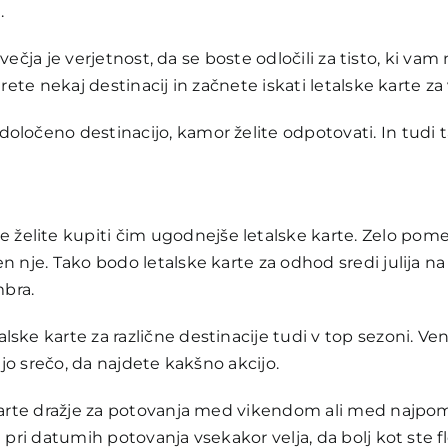
.
, večja je verjetnost, da se boste odločili za tisto, ki va
erete nekaj destinacij in začnete iskati letalske karte z
ločeno destinacijo, kamor želite odpotovati. In tudi ta
elite kupiti čim ugodnejše letalske karte. Zelo pome
 nje. Tako bodo letalske karte za odhod sredi julija na 
bra.
ske karte za različne destinacije tudi v top sezoni. Ven
njo srečo, da najdete kakšno akcijo.
e karte dražje za potovanja med vikendom ali med najp
 pri datumih potovanja vsekakor velja, da bolj kot ste fl