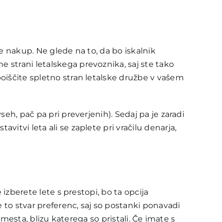
te nakup. Ne glede na to, da bo iskalnik
 strani letalskega prevoznika, saj ste tako
oiščite spletno stran letalske družbe v vašem
eh, pač pa pri preverjenih). Sedaj pa je zaradi
itvi leta ali se zaplete pri vračilu denarja,
 izberete lete s prestopi, bo ta opcija
e to stvar preferenc, saj so postanki ponavadi
 mesta, blizu katerega so pristali. Če imate s