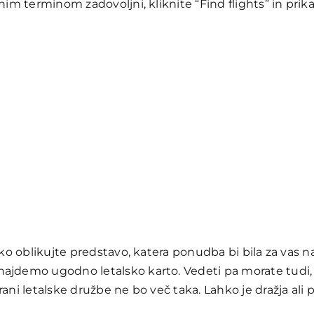
nim terminom zadovoljni, kliknite “Find flights” in prik
ko oblikujte predstavo, katera ponudba bi bila za vas naj
najdemo ugodno letalsko karto. Vedeti pa morate tudi,
rani letalske družbe ne bo več taka. Lahko je dražja ali