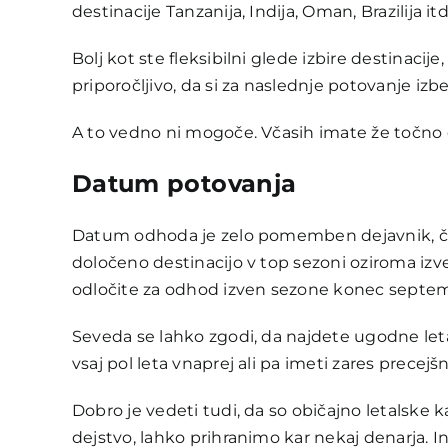
destinacije Tanzanija, Indija, Oman, Brazilija itd
Bolj kot ste fleksibilni glede izbire destinacije
priporočljivo, da si za naslednje potovanje izb
A to vedno ni mogoče. Včasih imate že točno do
Datum potovanja
Datum odhoda je zelo pomemben dejavnik, če ž
določeno destinacijo v top sezoni oziroma izven
odločite za odhod izven sezone konec septem
Seveda se lahko zgodi, da najdete ugodne letal
vsaj pol leta vnaprej ali pa imeti zares precejš
Dobro je vedeti tudi, da so običajno letalsk
dejstvo, lahko prihranimo kar nekaj denarja. In