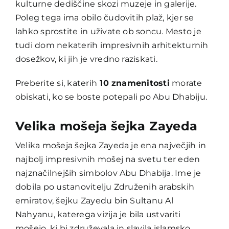
kulturne dediščine skozi muzeje in galerije.
Poleg tega ima obilo čudovitih plaž, kjer se
lahko sprostite in uživate ob soncu. Mesto je
tudi dom nekaterih impresivnih arhitekturnih
dosežkov, ki jih je vredno raziskati.
Preberite si, katerih
10 znamenitosti
morate
obiskati, ko se boste potepali po Abu Dhabiju.
Velika mošeja šejka Zayeda
Velika mošeja šejka Zayeda je ena največjih in
najbolj impresivnih mošej na svetu ter eden
najznačilnejših simbolov Abu Dhabija. Ime je
dobila po ustanovitelju Združenih arabskih
emiratov, šejku Zayedu bin Sultanu Al
Nahyanu, katerega vizija je bila ustvariti
mošejo, ki bi združevala in slavila islamsko