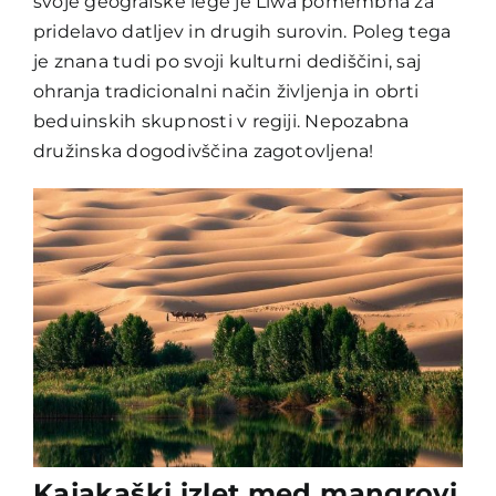
svoje geografske lege je Liwa pomembna za
pridelavo datljev in drugih surovin. Poleg tega
je znana tudi po svoji kulturni dediščini, saj
ohranja tradicionalni način življenja in obrti
beduinskih skupnosti v regiji. Nepozabna
družinska dogodivščina zagotovljena!
Kajakaški izlet med mangrovi