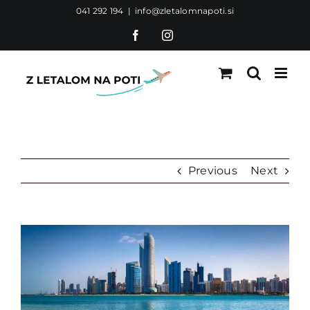
Skip
041 292 194
|
info@zletalomnapoti.si
to
Facebook
Instagram
content
Previous
Next
View
Larger
Image