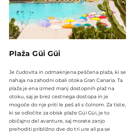
Plaža Güi Güi
Je čudovita in odmaknjena peščena plaža, ki se
nahaja na zahodni obali otoka Gran Canaria. Ta
plaža je ena izmed manj dostopnih plaž na
otoku, saj je brez cestnega dostopa in je
mogoče do nje priti le peš ali s čolnom. Za tiste,
ki se odločite za obisk plaže Güi Güi, je to
običajno del avanture, saj morate zanjo
prehoditi približno dve do tri ure ali pa se