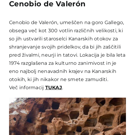
Cenobio de Valerón
Cenobio de Valerón, umeščen na goro Gallego,
obsega več kot 300 votlin različnih velikosti, ki
so jih ustvarili staroselci Kanarskih otokov za
shranjevanje svojih pridelkov, da bi jih zaščitili
pred živalmi, neurji in tatovi. Lokacija je bila leta
1974 razglašena za kulturno zanimivost in je
eno najbolj nenavadnih krajev na Kanarskih
otokih, ki jih nikakor ne smete zamuditi.
Več informacij
TUKAJ
.