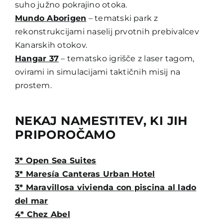
suho južno pokrajino otoka.
Mundo Aborigen
– tematski park z
rekonstrukcijami naselij prvotnih prebivalcev
Kanarskih otokov.
Hangar 37
– tematsko igrišče z laser tagom,
ovirami in simulacijami taktičnih misij na
prostem.
NEKAJ NAMESTITEV, KI JIH
PRIPOROČAMO
3* Open Sea Suites
3* Maresía Canteras Urban Hotel
3* Maravillosa vivienda con piscina al lado
del mar
4* Chez Abel