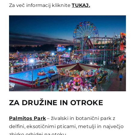
Za več informacij kliknite
TUKAJ.
ZA DRUŽINE IN OTROKE
Palmitos Park
– živalski in botanični park z
delfini, eksotičnimi pticami, metulji in največjo
zbirko orhidej na otoku.