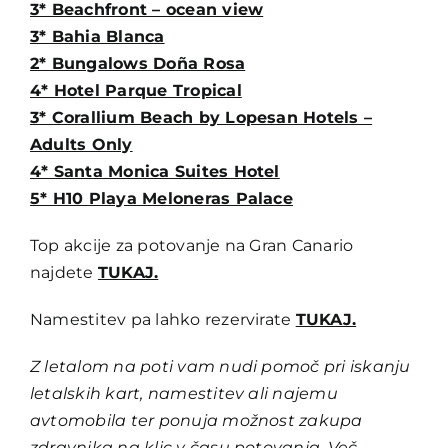
3* Beachfront – ocean view
3* Bahia Blanca
2* Bungalows Doña Rosa
4* Hotel Parque Tropical
3* Corallium Beach by Lopesan Hotels –
Adults Only
4* Santa Monica Suites Hotel
5* H10 Playa Meloneras Palace
Top akcije za potovanje na Gran Canario
najdete
TUKAJ.
Namestitev pa lahko rezervirate
TUKAJ.
Z letalom na poti vam nudi pomoč pri iskanju
letalskih kart, namestitev ali najemu
avtomobila ter ponuja možnost zakupa
zdravnika na klic v času potovanja. Več