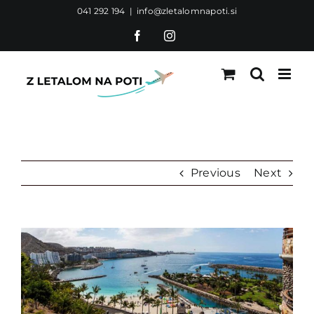
Skip
041 292 194
|
info@zletalomnapoti.si
to
Facebook
Instagram
content
Previous
Next
View
Larger
Image