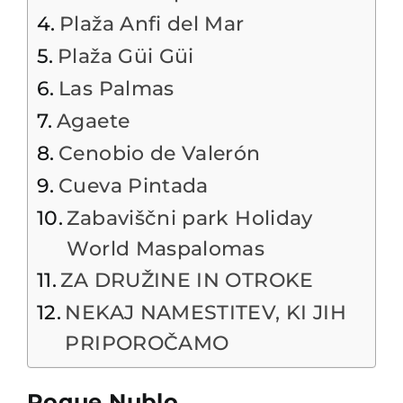
Plaža Anfi del Mar
Plaža Güi Güi
Las Palmas
Agaete
Cenobio de Valerón
Cueva Pintada
Zabaviščni park Holiday
World Maspalomas
ZA DRUŽINE IN OTROKE
NEKAJ NAMESTITEV, KI JIH
PRIPOROČAMO
Roque Nublo