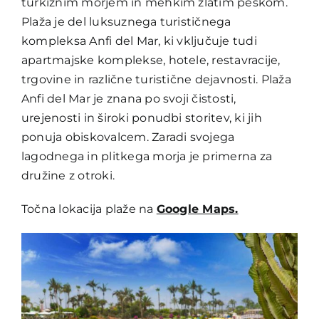
turkiznim morjem in mehkim zlatim peskom.
Plaža je del luksuznega turističnega
kompleksa Anfi del Mar, ki vključuje tudi
apartmajske komplekse, hotele, restavracije,
trgovine in različne turistične dejavnosti. Plaža
Anfi del Mar je znana po svoji čistosti,
urejenosti in široki ponudbi storitev, ki jih
ponuja obiskovalcem. Zaradi svojega
lagodnega in plitkega morja je primerna za
družine z otroki.
Točna lokacija plaže na
Google Maps.